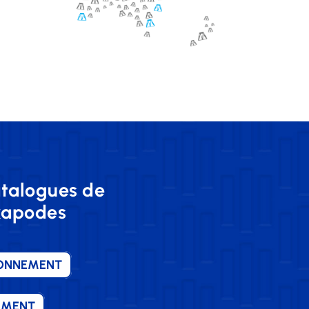
atalogues de
exapodes
IONNEMENT
EMENT