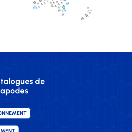
atalogues de
exapodes
IONNEMENT
EMENT