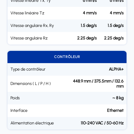
Vitesse linéaire Tx, Ty
6 mm/s
6 mm/s
Vitesse linéaire Tz
4 mm/s
4 mm/s
Vitesse angulaire Rx, Ry
1.5 deg/s
1.5 deg/s
Vitesse angulaire Rz
2.25 deg/s
2.25 deg/s
CONTRÔLEUR
Type de contrôleur
ALPHA+
448.9 mm / 375.5mm / 132.6
Dimensions ( L / P / H )
mm
Poids
~ 8 kg
Interface
Ethernet
Alimentation électrique
110-240 VAC / 50-60 Hz