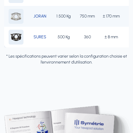
JORAN
1 500 Kg
750 mm
± 170 mm
±
SURES
500 Kg
360
± 8 mm
* Les spécifications peuvent varier selon la configuration choisie et
l’environnement d’utilisation.