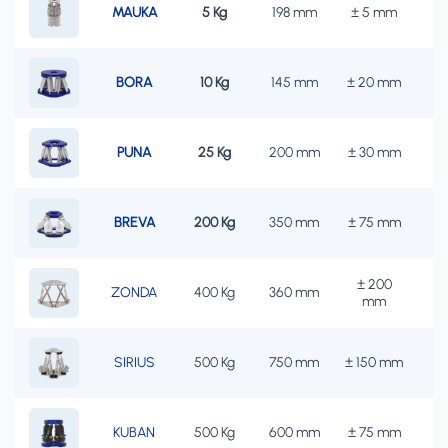
MAUKA
5 Kg
198 mm
± 5 mm
BORA
10 Kg
145 mm
± 20 mm
±
PUNA
25 Kg
200 mm
± 30 mm
±
BREVA
200 Kg
350 mm
± 75 mm
±
± 200
ZONDA
400 Kg
360 mm
±
mm
SIRIUS
500 Kg
750 mm
± 150 mm
±
KUBAN
500 Kg
600 mm
± 75 mm
±