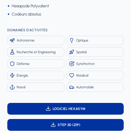
Hexapode Polyvalent
Codeurs absolus
DOMAINES D’ACTIVITÉS
Astronomie
Optique
Recherche et Engineering
Spatial
Défense
Synchrotron
Énergie
Medical
Naval
Automobile
LOGICIEL HEXASYM
STEP 3D (ZIP)