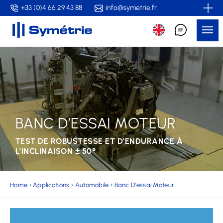
Skip
+33 (0)4 66 29 43 88
info@symetrie.fr
to
Me
main
content
BANC D’ESSAI MOTEUR
TEST DE ROBUSTESSE ET D’ENDURANCE À
L’INCLINAISON ± 50°
Home
›
Applications
›
Automobile
›
Banc D’essai Moteur