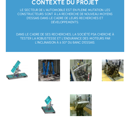
CONTEXTE DU PROJET
LE SECTEUR DE L’AUTOMOBILE EST EN PLEINE MUTATION. LES
CONSTRUCTEURS SONT À LA RECHERCHE DE NOUVEAU MOYENS
D’ESSAIS DANS LE CADRE DE LEURS RECHERCHES ET
DÉVELOPPEMENTS.
DANS LE CADRE DE SES RECHERCHES, LA SOCIÉTÉ PSA CHERCHE À
TESTER LA ROBUSTESSE ET L’ENDURANCE DES MOTEURS PAR
L’INCLINAISON À ± 50° DU BANC D’ESSAIS.