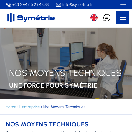
Skip
+33 (0)4 66 29 43 88
info@symetrie.fr
to
Me
main
content
NOS MOYENS TECHNIQUES
UNE FORCE POUR SYMÉTRIE
Home
›
L’entreprise
›
Nos Moyens Techniques
NOS MOYENS TECHNIQUES