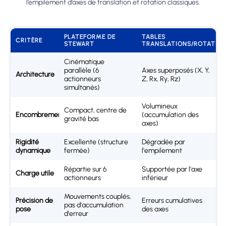
l’empilement d’axes de translation et rotation classiques.
PLATEFORME DE
TABLES
CRITÈRE
STEWART
TRANSLATIONS/ROTATIO
Cinématique
parallèle (6
Axes superposés (X, Y,
Architecture
actionneurs
Z, Rx, Ry, Rz)
simultanés)
Volumineux
Compact, centre de
Encombrement
(accumulation des
gravité bas
axes)
Rigidité
Excellente (structure
Dégradée par
dynamique
fermée)
l'empilement
Répartie sur 6
Supportée par l'axe
Charge utile
actionneurs
inférieur
Mouvements couplés,
Précision de
Erreurs cumulatives
pas d'accumulation
pose
des axes
d'erreur