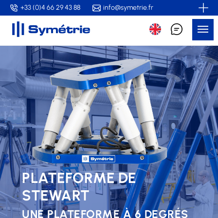
Skip
+33 (0)4 66 29 43 88
info@symetrie.fr
to
Me
main
content
PLATEFORME DE
STEWART
UNE PLATEFORME À 6 DEGRÉS