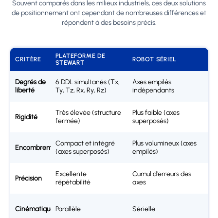
Souvent comparés dans les milieux industriels, ces deux solutions
de positionnement ont cependant de nombreuses différences et
répondent à des besoins précis.
PLATEFORME DE
CRITÈRE
ROBOT SÉRIEL
STEWART
Degrés de
6 DDL simultanés (Tx,
Axes empilés
liberté
Ty, Tz, Rx, Ry, Rz)
indépendants
Très élevée (structure
Plus faible (axes
Rigidité
fermée)
superposés)
Compact et intégré
Plus volumineux (axes
Encombrement
(axes superposés)
empilés)
Excellente
Cumul d'erreurs des
Précision
répétabilité
axes
Cinématique
Parallèle
Sérielle