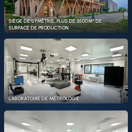
SIÈGE DE SYMÉTRIE, PLUS DE 3500M² DE
SURFACE DE PRODUCTION
Learn
more
LABORATOIRE DE MÉTROLOGIE
Learn
more