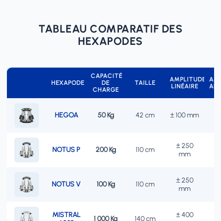
TABLEAU COMPARATIF DES
HEXAPODES
CAPACITÉ
AMPLITUDE
AM
HEXAPODE
DE
TAILLE
LINÉAIRE
AN
CHARGE
HEGOA
50 Kg
42 cm
± 100 mm
±
± 250
NOTUS P
200 Kg
110 cm
±
mm
± 250
NOTUS V
100 Kg
110 cm
±
mm
MISTRAL
± 400
1 000 Kg
140 cm
±