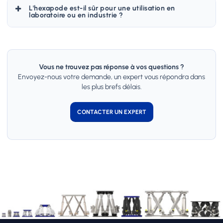
L'hexapode est-il sûr pour une utilisation en
(SDK) compatibles avec LabVIEW, C++, Python, ainsi que des
laboratoire ou en industrie ?
interfaces spécifiques pour les environnements de recherche
comme EPICS ou TANGO.
Sécurité et fiabilité sont au cœur de notre conception. Le
logiciel intègre des limites de course paramétrables, des
détections de collisions virtuelles et des sécurités matérielles
pour protéger votre équipement et vos échantillons.
Vous ne trouvez pas réponse à vos questions ?
Envoyez-nous votre demande, un expert vous répondra dans
les plus brefs délais.
CONTACTER UN EXPERT