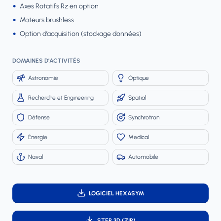
Axes Rotatifs Rz en option
Moteurs brushless
Option d’acquisition (stockage données)
DOMAINES D’ACTIVITÉS
Astronomie
Optique
Recherche et Engineering
Spatial
Défense
Synchrotron
Énergie
Medical
Naval
Automobile
LOGICIEL HEXASYM
STEP 3D (ZIP)