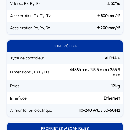
Vitesse Rx, Ry, Rz
± 50°/s
Accélération Tx, Ty, Tz
± 800 mm/s²
Accélération Rx, Ry, Rz
± 200 mm/s²
CONTRÔLEUR
Type de contrôleur
ALPHA +
448.9 mm / 195.5 mm / 265.9
Dimensions ( L / P / H )
mm
Poids
~ 19 kg
Interface
Ethernet
Alimentation électrique
110-240 VAC / 50-60 Hz
PROPRIÉTÉS MÉCANIQUES