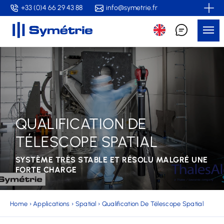
Skip
+33 (0)4 66 29 43 88
info@symetrie.fr
to
Me
main
content
QUALIFICATION DE
TÉLESCOPE SPATIAL
SYSTÈME TRÈS STABLE ET RÉSOLU MALGRÉ UNE
FORTE CHARGE
Home
›
Applications
›
Spatial
›
Qualification De Télescope Spatial