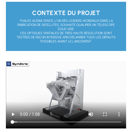
CONTEXTE DU PROJET
THALES ALENIA SPACE, L’UN DES LEADERS MONDIAUX DANS LA
FABRICATION DE SATELLITES, SOUHAITE QUALIFIER UN TÉLESCOPE
SOUS VIDE.
CES OPTIQUES SPATIALES DE TRÈS HAUTE RÉSOLUTION SONT
TESTÉES DE FAÇON INTENSIVE AFIN D’ÉLIMINER TOUS LES DÉFAUTS
POSSIBLES AVANT LE LANCEMENT.