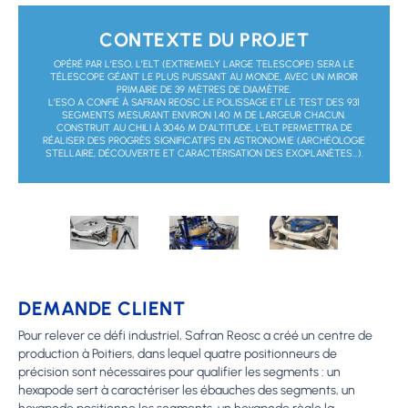
CONTEXTE DU PROJET
OPÉRÉ PAR L’ESO, L’ELT (EXTREMELY LARGE TELESCOPE) SERA LE
TÉLESCOPE GÉANT LE PLUS PUISSANT AU MONDE, AVEC UN MIROIR
PRIMAIRE DE 39 MÈTRES DE DIAMÈTRE.
L’ESO A CONFIÉ À SAFRAN REOSC LE POLISSAGE ET LE TEST DES 931
SEGMENTS MESURANT ENVIRON 1,40 M DE LARGEUR CHACUN.
CONSTRUIT AU CHILI À 3046 M D’ALTITUDE, L’ELT PERMETTRA DE
RÉALISER DES PROGRÈS SIGNIFICATIFS EN ASTRONOMIE (ARCHÉOLOGIE
STELLAIRE, DÉCOUVERTE ET CARACTÉRISATION DES EXOPLANÈTES…).
DEMANDE CLIENT
Pour relever ce défi industriel, Safran Reosc a créé un centre de
production à Poitiers, dans lequel quatre positionneurs de
précision sont nécessaires pour qualifier les segments : un
hexapode sert à caractériser les ébauches des segments, un