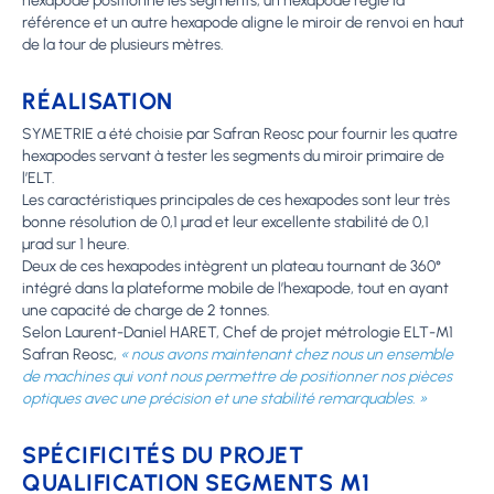
hexapode positionne les segments, un hexapode règle la
référence et un autre hexapode aligne le miroir de renvoi en haut
de la tour de plusieurs mètres.
RÉALISATION
SYMETRIE a été choisie par Safran Reosc pour fournir les quatre
hexapodes servant à tester les segments du miroir primaire de
l’ELT.
Les caractéristiques principales de ces hexapodes sont leur très
bonne résolution de 0,1 µrad et leur excellente stabilité de 0,1
µrad sur 1 heure.
Deux de ces hexapodes intègrent un plateau tournant de 360°
intégré dans la plateforme mobile de l’hexapode, tout en ayant
une capacité de charge de 2 tonnes.
Selon Laurent-Daniel HARET, Chef de projet métrologie ELT-M1
Safran Reosc,
« nous avons maintenant chez nous un ensemble
de machines qui vont nous permettre de positionner nos pièces
optiques avec une précision et une stabilité remarquables. »
SPÉCIFICITÉS DU PROJET
QUALIFICATION SEGMENTS M1