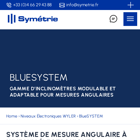
Skip
+33 (0)4 66 29 43 88
info@symetrie.fr
to
Me
main
content
BLUESYSTEM
GAMME D’INCLINOMÈTRES MODULABLE ET
ADAPTABLE POUR MESURES ANGULAIRES
Home
›
Niveaux Électroniques WYLER
›
BlueSYSTEM
SYSTÈME DE MESURE ANGULAIRE À