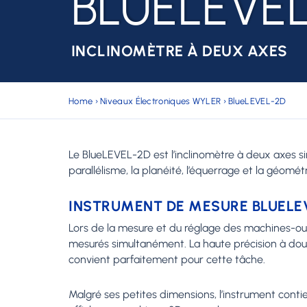
BLUELEVE
INCLINOMÈTRE À DEUX AXES
Home
›
Niveaux Électroniques WYLER
›
BlueLEVEL-2D
Le BlueLEVEL-2D est l’inclinomètre à deux axes si
parallélisme, la planéité, l’équerrage et la géomé
INSTRUMENT DE MESURE BLUELE
Lors de la mesure et du réglage des machines-outi
mesurés simultanément. La haute précision à doub
convient parfaitement pour cette tâche.
Malgré ses petites dimensions, l’instrument contie