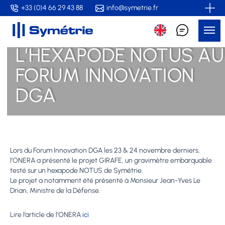
Skip
+33 (0)4 66 29 43 88
info@symetrie.fr
to
Me
main
content
L’HEXAPODE NOTUS AU
FORUM INNOVATION
DGA
Lors du Forum Innovation DGA les 23 & 24 novembre derniers,
l’ONERA a présenté le projet GIRAFE, un gravimètre embarquable
testé sur un hexapode NOTUS de Symétrie.
Le projet a notamment été présenté à Monsieur Jean-Yves Le
Drian, Ministre de la Défense.
Lire l’article de l’ONERA
ici