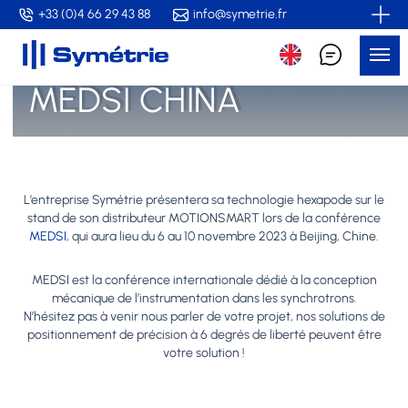
Skip
+33 (0)4 66 29 43 88
info@symetrie.fr
to
Me
main
content
MEDSI CHINA
L’entreprise Symétrie présentera sa technologie hexapode sur le
stand de son distributeur MOTIONSMART lors de la conférence
MEDSI
, qui aura lieu du 6 au 10 novembre 2023 à Beijing, Chine.
MEDSI est la conférence internationale dédié à la conception
mécanique de l’instrumentation dans les synchrotrons.
N’hésitez pas à venir nous parler de votre projet, nos solutions de
positionnement de précision à 6 degrés de liberté peuvent être
votre solution !