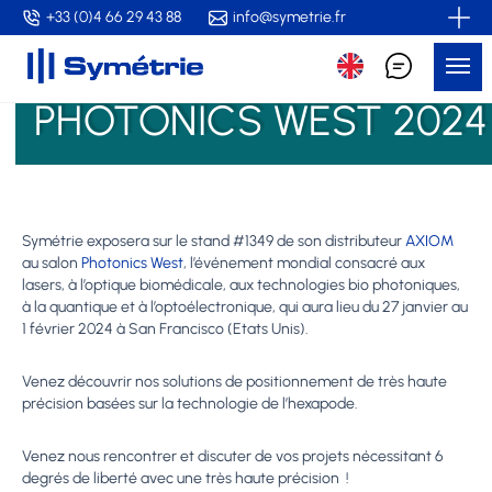
Skip
+33 (0)4 66 29 43 88
info@symetrie.fr
to
Me
main
content
PHOTONICS WEST 2024
Symétrie exposera sur le stand #1349 de son distributeur
AXIOM
au salon
Photonics West
, l’événement mondial consacré aux
lasers, à l’optique biomédicale, aux technologies bio photoniques,
à la quantique et à l’optoélectronique, qui aura lieu du 27 janvier au
1 février 2024 à San Francisco (Etats Unis).
Venez découvrir nos solutions de positionnement de très haute
précision basées sur la technologie de l’hexapode.
Venez nous rencontrer et discuter de vos projets nécessitant 6
degrés de liberté avec une très haute précision !