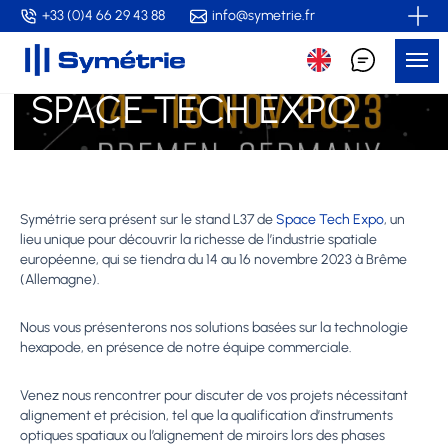
Skip
+33 (0)4 66 29 43 88
info@symetrie.fr
to
Me
main
content
SPACE TECH EXPO
Symétrie sera présent sur le stand L37 de
Space Tech Expo
, un
lieu unique pour découvrir la richesse de l’industrie spatiale
européenne, qui se tiendra du 14 au 16 novembre 2023 à Brême
(Allemagne).
Nous vous présenterons nos solutions basées sur la technologie
hexapode, en présence de notre équipe commerciale.
Venez nous rencontrer pour discuter de vos projets nécessitant
alignement et précision, tel que la qualification d’instruments
optiques spatiaux ou l’alignement de miroirs lors des phases