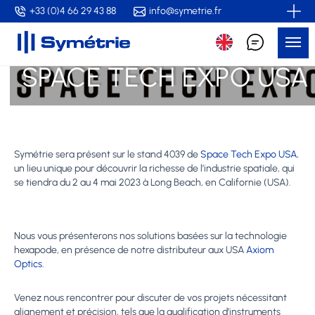
Skip
+33 (0)4 66 29 43 88
info@symetrie.fr
to
Me
main
content
SPACE TECH EXPO USA
Symétrie sera présent sur le stand 4039 de
Space Tech Expo USA
,
un lieu unique pour découvrir la richesse de l’industrie spatiale, qui
se tiendra du 2 au 4 mai 2023 à Long Beach, en Californie (USA).
Nous vous présenterons nos solutions basées sur la technologie
hexapode, en présence de notre distributeur aux USA
Axiom
Optics
.
Venez nous rencontrer pour discuter de vos projets nécessitant
alignement et précision, tels que la qualification d’instruments