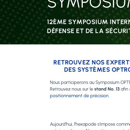
SYMPOSIU
12ÈME SYMPOSIUM INTERN
DÉFENSE ET DE LA SÉCURI
RETROUVEZ NOS EXPERTS
DES SYSTÈMES OPTRO
Nous participerons au Symposium OPTRO
Retrouvez nous sur le
stand No. 13
afin
positionnement de précision.
Aujourd’hui, l’hexapode s’impose comme