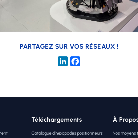
PARTAGEZ SUR VOS RÉSEAUX !
LinkedIn
Facebook
Téléchargements
À Propo
ment
Catalogue d’hexapodes positionneurs
Nos moyens 