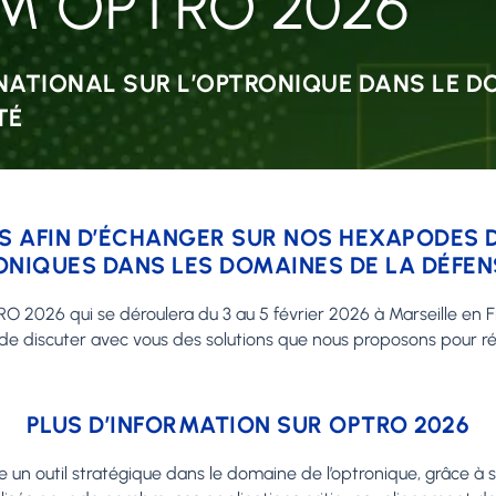
M OPTRO 2026
ATIONAL SUR L’OPTRONIQUE DANS LE D
TÉ
 AFIN D’ÉCHANGER SUR NOS HEXAPODES D
NIQUES DANS LES DOMAINES DE LA DÉFENS
 2026 qui se déroulera du 3 au 5 février 2026 à Marseille en F
 de discuter avec vous des solutions que nous proposons pour r
PLUS D’INFORMATION SUR OPTRO 2026
 un outil stratégique dans le domaine de l’optronique, grâce à