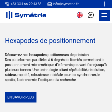
Skip
+33 (0)4 66 29 43 88
info@symetrie.fr
to
Me
main
content
Hexapodes de positionnement
Découvrez nos hexapodes positionneurs de précision.
Des plateformes parallèles à 6 degrés de libertés permettant le
positionnement micrométrique d'éléments pouvant faire jusqu'à
plusieurs tonnes. Une technologie alliant répétabilité, résolution,
raideur, rapidité, robustesse et idéale pour les synchrotron, le
spatial, l'astronomie, l'optique et la recherche.
EN SAVOIR PLUS